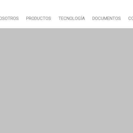
NOSOTROS
PRODUCTOS
TECNOLOGÍA
DOCUMENTOS
C
Pistón Oscilante
Medidor de Disco Nutante
Índice de Literatura
s
Disco Nutante
Medidor de Pistón Oscilante
Certificacións
onios
Flujo Másico
Másico de Coriolis
Política de Calidad
Registros y Otros