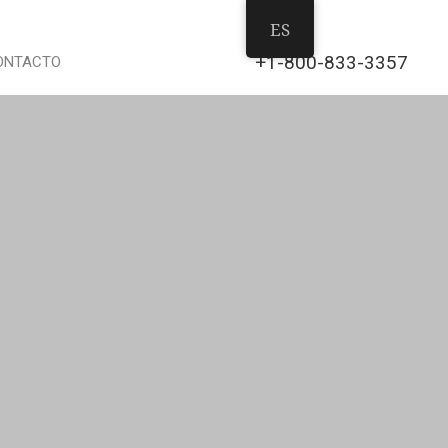
ES
+1-800-833-3357
ONTACTO
Buscar Distribuidor
Registro de Garantía
Ventas en Estados Unidos y
Canadá
Ventas Internacionales
Servicio al Cliente
Recursos Humanos
Marketing