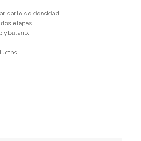
por corte de densidad
 dos etapas
o y butano.
ductos.